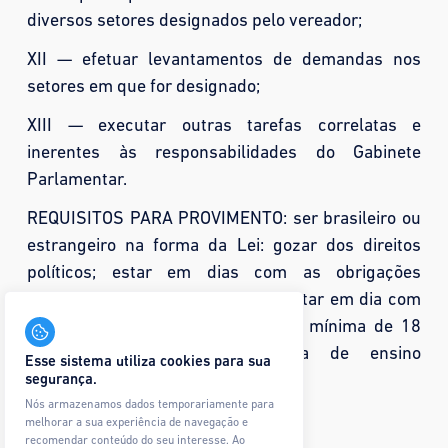
diversos setores designados pelo vereador;
XII — efetuar levantamentos de demandas nos
setores em que for designado;
XIII — executar outras tarefas correlatas e
inerentes às responsabilidades do Gabinete
Parlamentar.
REQUISITOS PARA PROVIMENTO: ser brasileiro ou
estrangeiro na forma da Lei: gozar dos direitos
políticos; estar em dias com as obrigações
militares, se do sexo masculino; estar em dia com
as obrigações eleitorais: ter idade mínima de 18
anos; ter escolaridade mínima de ensino
Esse sistema utiliza cookies para sua
fundamental.
segurança.
Nós armazenamos dados temporariamente para
melhorar a sua experiência de navegação e
recomendar conteúdo do seu interesse. Ao