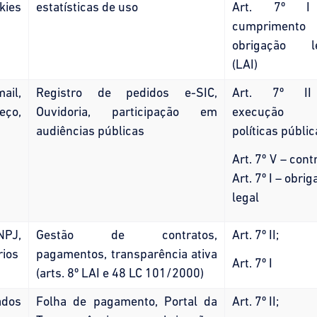
ies
estatísticas de uso
Art. 7º 
cumprimento
obrigação l
(LAI)
il,
Registro de pedidos e-SIC,
Art. 7º I
ço,
Ouvidoria, participação em
execução
audiências públicas
políticas públic
Art. 7º V – cont
Art. 7º I – obri
legal
PJ,
Gestão de contratos,
Art. 7º II;
rios
pagamentos, transparência ativa
Art. 7º I
(arts. 8º LAI e 48 LC 101/2000)
ados
Folha de pagamento, Portal da
Art. 7º II;