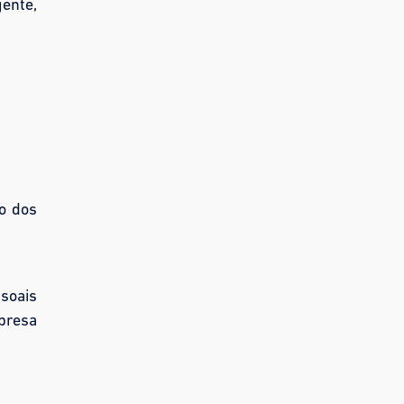
gente,
ão dos
ssoais
mpresa