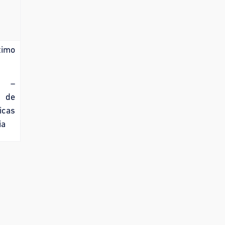
ítimo
I –
 de
icas
ia