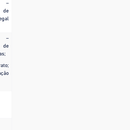
I –
 de
egal
I –
 de
as;
rato;
gação