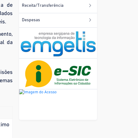
ca de
Receita/Transferência
Dados
Despesas
is.
mento,
al da
cisões
temas
ítimo