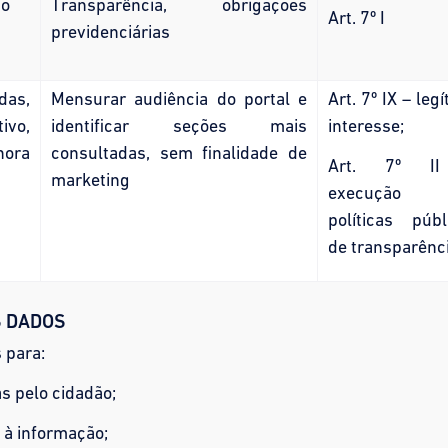
ão
Transparência, obrigações
Art. 7º I
previdenciárias
as,
Mensurar audiência do portal e
Art. 7º IX – leg
ivo,
identificar seções mais
interesse;
hora
consultadas, sem finalidade de
Art. 7º I
marketing
execução
políticas públ
de transparênc
S DADOS
 para:
s pelo cidadão;
 à informação;