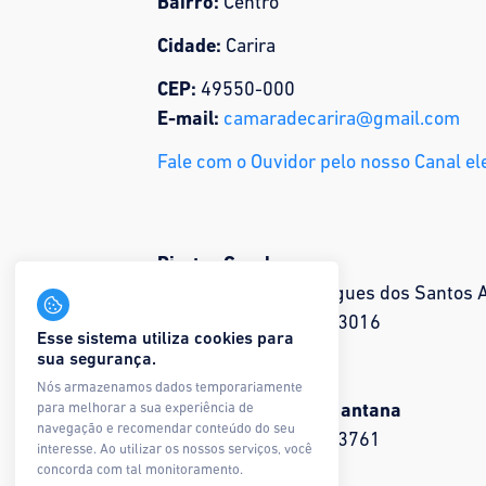
Bairro:
Centro
Cidade:
Carira
CEP:
49550-000
E-mail:
camaradecarira@gmail.com
Fale com o Ouvidor pelo nosso Canal el
Diretor Geral:
Melquisedeque Rodrigues dos Santos 
Contato:
(79) 9.8115-3016
Esse sistema utiliza cookies para
sua segurança.
Diretora Financeira:
Nós armazenamos dados temporariamente
Joyce Pereira Rosa Santana
para melhorar a sua experiência de
navegação e recomendar conteúdo do seu
Contato:
(79) 9.9952-3761
interesse. Ao utilizar os nossos serviços, você
concorda com tal monitoramento.