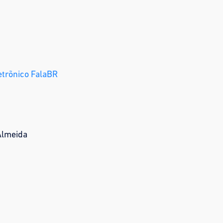
etrõnico FalaBR
Almeida